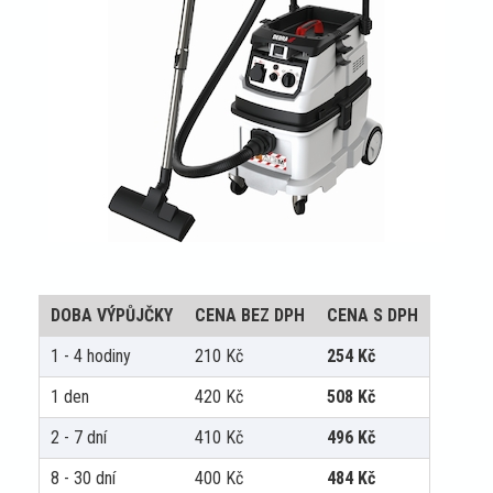
DOBA VÝPŮJČKY
CENA BEZ DPH
CENA S DPH
1 - 4 hodiny
210
Kč
254
Kč
1 den
420
Kč
508
Kč
2 - 7 dní
410
Kč
496
Kč
8 - 30 dní
400
Kč
484
Kč