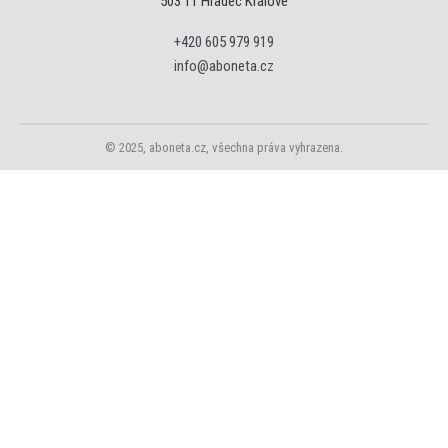
503 11 Hradec Králové
+420 605 979 919
info@aboneta.cz
© 2025, aboneta.cz, všechna práva vyhrazena.