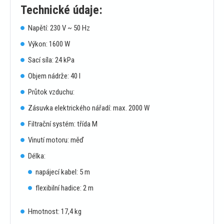
Technické údaje:
Napětí: 230 V ~ 50 Hz
Výkon: 1600 W
Sací síla: 24 kPa
Objem nádrže: 40 l
Průtok vzduchu:
Zásuvka elektrického nářadí: max. 2000 W
Filtrační systém: třída M
Vinutí motoru: měď
Délka:
napájecí kabel: 5 m
flexibilní hadice: 2 m
Hmotnost: 17,4 kg