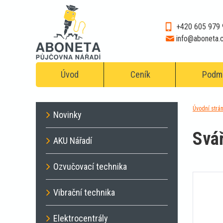
+420 605 979
info@aboneta.
Úvod
Ceník
Podmí
Úvodní strá
Novinky
Svá
AKU Nářadí
Ozvučovací technika
Vibrační technika
Elektrocentrály