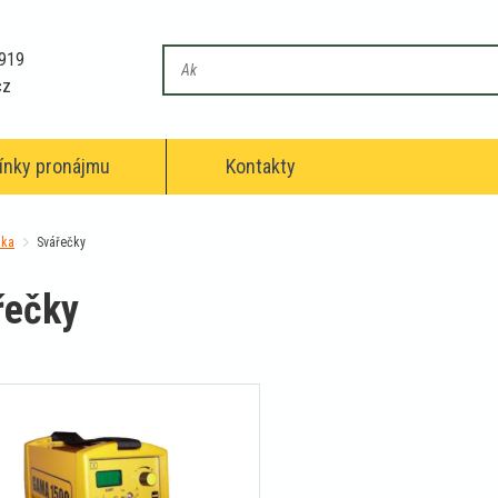
 919
cz
nky pronájmu
Kontakty
nka
Svářečky
řečky