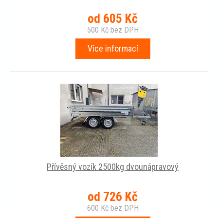
od
605
Kč
500
Kč
bez DPH
Více informací
Přívěsný vozík 2500kg dvounápravový
od
726
Kč
600
Kč
bez DPH