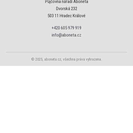
Půjčovna nářadí Aboneta
Dvorská 232
503 11 Hradec Králové
+420 605 979 919
info@aboneta.cz
© 2025, aboneta.cz, všechna práva vyhrazena.