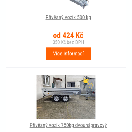
Přívěsný vozík 500 kg
od
424
Kč
350
Kč
bez DPH
Více informací
Přívěsný vozík 750kg dvounápravový