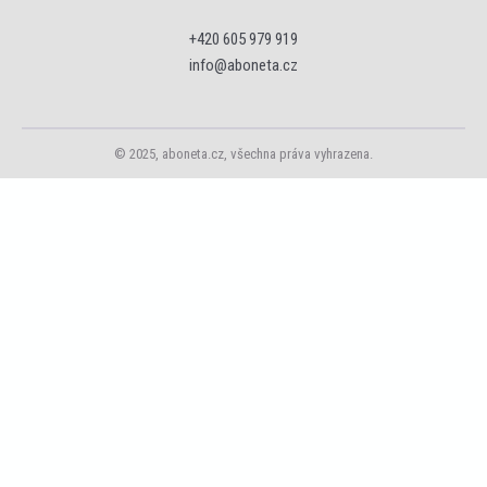
+420 605 979 919
info@aboneta.cz
© 2025, aboneta.cz, všechna práva vyhrazena.