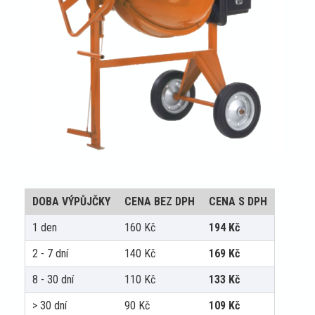
DOBA VÝPŮJČKY
CENA BEZ DPH
CENA S DPH
1 den
160
Kč
194
Kč
2 - 7 dní
140
Kč
169
Kč
8 - 30 dní
110
Kč
133
Kč
> 30 dní
90
Kč
109
Kč