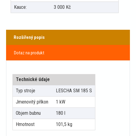
Kauce:
3 000
Kč
Rozšířený popis
Dotaz na produkt
Technické údaje
Typ stroje
LESCHA SM 185 S
Jmenovitý příkon
1 kW
Objem bubnu
180 l
Hmotnost
101,5 kg