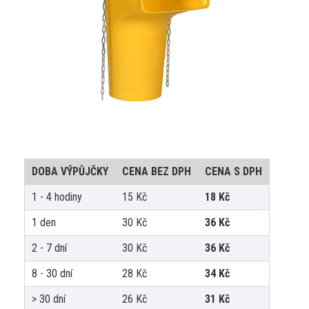
DOBA VÝPŮJČKY
CENA BEZ DPH
CENA S DPH
1 - 4 hodiny
15
Kč
18
Kč
1 den
30
Kč
36
Kč
2 - 7 dní
30
Kč
36
Kč
8 - 30 dní
28
Kč
34
Kč
> 30 dní
26
Kč
31
Kč