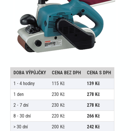
DOBA VÝPŮJČKY
CENA BEZ DPH
CENA S DPH
1 - 4 hodiny
115
Kč
139
Kč
1 den
230
Kč
278
Kč
2 - 7 dní
230
Kč
278
Kč
8 - 30 dní
220
Kč
266
Kč
> 30 dní
200
Kč
242
Kč