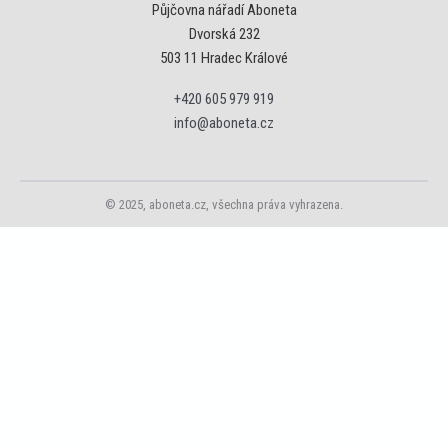
Půjčovna nářadí Aboneta
Dvorská 232
503 11 Hradec Králové
+420 605 979 919
info@aboneta.cz
© 2025, aboneta.cz, všechna práva vyhrazena.