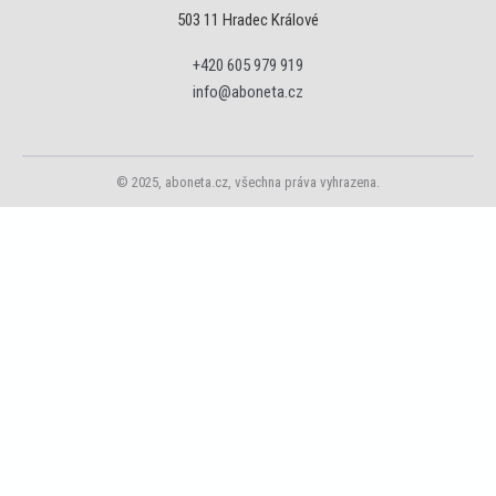
503 11 Hradec Králové
+420 605 979 919
info@aboneta.cz
© 2025, aboneta.cz, všechna práva vyhrazena.