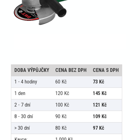
DOBA VÝPŮJČKY
CENA BEZ DPH
CENA S DPH
1 - 4 hodiny
60
Kč
73
Kč
1 den
120
Kč
145
Kč
2 - 7 dní
100
Kč
121
Kč
8 - 30 dní
90
Kč
109
Kč
> 30 dní
80
Kč
97
Kč
Kauce:
1 000
Kč