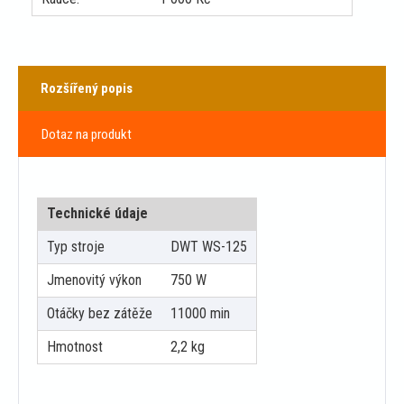
Rozšířený popis
Dotaz na produkt
Technické údaje
Typ stroje
DWT WS-125
Jmenovitý výkon
750 W
Otáčky bez zátěže
11000 min
Hmotnost
2,2 kg