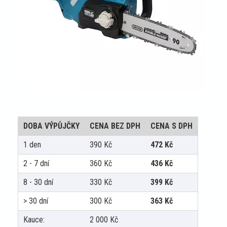
DOBA VÝPŮJČKY
CENA BEZ DPH
CENA S DPH
1 den
390
Kč
472
Kč
2 - 7 dní
360
Kč
436
Kč
8 - 30 dní
330
Kč
399
Kč
> 30 dní
300
Kč
363
Kč
Kauce:
2 000
Kč